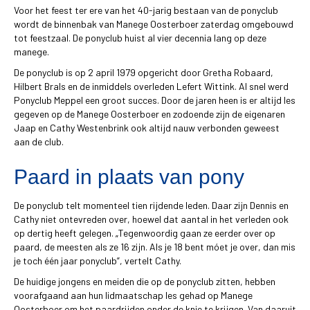
Voor het feest ter ere van het 40-jarig bestaan van de ponyclub
wordt de binnenbak van Manege Oosterboer zaterdag omgebouwd
tot feestzaal. De ponyclub huist al vier decennia lang op deze
manege.
De ponyclub is op 2 april 1979 opgericht door Gretha Robaard,
Hilbert Brals en de inmiddels overleden Lefert Wittink. Al snel werd
Ponyclub Meppel een groot succes. Door de jaren heen is er altijd les
gegeven op de Manege Oosterboer en zodoende zijn de eigenaren
Jaap en Cathy Westenbrink ook altijd nauw verbonden geweest
aan de club.
Paard in plaats van pony
De ponyclub telt momenteel tien rijdende leden. Daar zijn Dennis en
Cathy niet ontevreden over, hoewel dat aantal in het verleden ook
op dertig heeft gelegen. „Tegenwoordig gaan ze eerder over op
paard, de meesten als ze 16 zijn. Als je 18 bent móet je over, dan mis
je toch één jaar ponyclub”, vertelt Cathy.
De huidige jongens en meiden die op de ponyclub zitten, hebben
voorafgaand aan hun lidmaatschap les gehad op Manege
Oosterboer om het paardrijden onder de knie te krijgen. Van daaruit