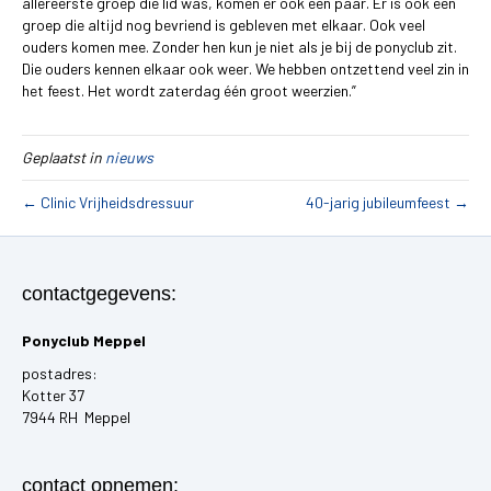
allereerste groep die lid was, komen er ook een paar. Er is ook een
groep die altijd nog bevriend is gebleven met elkaar. Ook veel
ouders komen mee. Zonder hen kun je niet als je bij de ponyclub zit.
Die ouders kennen elkaar ook weer. We hebben ontzettend veel zin in
het feest. Het wordt zaterdag één groot weerzien.”
Geplaatst in
nieuws
← Clinic Vrijheidsdressuur
40-jarig jubileumfeest →
contactgegevens:
Ponyclub Meppel
postadres:
Kotter 37
7944 RH Meppel
contact opnemen: