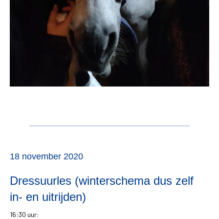
18 november 2020
Dressuurles (winterschema dus zelf
in- en uitrijden)
16:30 uur: